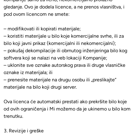
gledanje. Ovo je dodela licence, a ne prenos vlasništva, i 
pod ovom licencom ne smete:

– modifikovati ili kopirati materijale;

– koristiti materijale u bilo koje komercijalne svrhe, ili za 
bilo koji javni prikaz (komercijalni ili nekomercijalni);

– pokušaj dekompilacije ili obrnutog inženjeringa bilo kog 
softvera koji se nalazi na veb lokaciji Kompanije;

– uklonite sve oznake autorskog prava ili druge vlasničke 
oznake iz materijala; ili

– prenesite materijale na drugu osobu ili „preslikajte“ 
materijale na bilo koji drugi server.

Ova licenca će automatski prestati ako prekršite bilo koje 
od ovih ograničenja i Mi možemo da je ukinemo u bilo kom 
trenutku.

3. Revizije i greške
