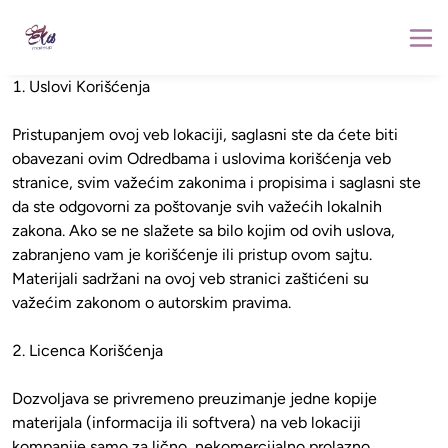
1. Uslovi Korišćenja

Pristupanjem ovoj veb lokaciji, saglasni ste da ćete biti 
obavezani ovim Odredbama i uslovima korišćenja veb 
stranice, svim važećim zakonima i propisima i saglasni ste 
da ste odgovorni za poštovanje svih važećih lokalnih 
zakona. Ako se ne slažete sa bilo kojim od ovih uslova, 
zabranjeno vam je korišćenje ili pristup ovom sajtu. 
Materijali sadržani na ovoj veb stranici zaštićeni su 
važećim zakonom o autorskim pravima.

2. Licenca Korišćenja

Dozvoljava se privremeno preuzimanje jedne kopije 
materijala (informacija ili softvera) na veb lokaciji 
kompanije samo za lično, nekomercijalno prolazno 