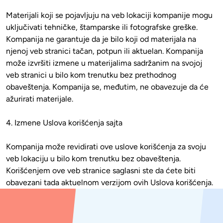
Materijali koji se pojavljuju na veb lokaciji kompanije mogu 
uključivati tehničke, štamparske ili fotografske greške. 
Kompanija ne garantuje da je bilo koji od materijala na 
njenoj veb stranici tačan, potpun ili aktuelan. Kompanija 
može izvršiti izmene u materijalima sadržanim na svojoj 
veb stranici u bilo kom trenutku bez prethodnog 
obaveštenja. Kompanija se, međutim, ne obavezuje da će 
ažurirati materijale.

4. Izmene Uslova korišćenja sajta

Kompanija može revidirati ove uslove korišćenja za svoju 
veb lokaciju u bilo kom trenutku bez obaveštenja. 
Korišćenjem ove veb stranice saglasni ste da ćete biti 
obavezani tada aktuelnom verzijom ovih Uslova korišćenja.